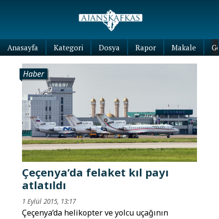
Anasayfa
Kategori
Dosya
Rapor
Makale
G
Haber
Çeçenya’da felaket kıl payı
atlatıldı
1 Eylül 2015, 13:17
Çeçenya’da helikopter ve yolcu uçağının