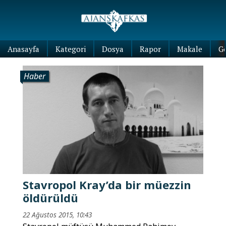
Anasayfa
Kategori
Dosya
Rapor
Makale
G
Haber
Stavropol Kray’da bir müezzin
öldürüldü
22 Ağustos 2015, 10:43