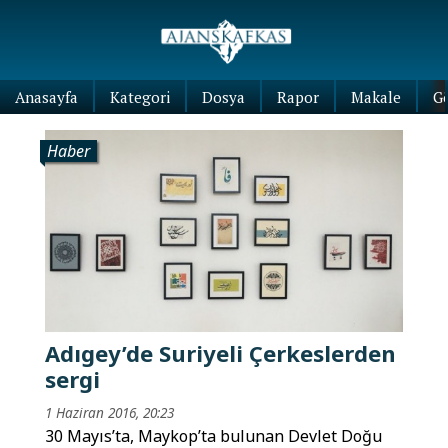
Anasayfa
Kategori
Dosya
Rapor
Makale
G
Haber
Adıgey’de Suriyeli Çerkeslerden
sergi
1 Haziran 2016, 20:23
30 Mayıs’ta, Maykop’ta bulunan Devlet Doğu