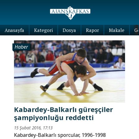
Anasayfa
Kategori
Dosya
Rapor
Makale
G
Haber
Kabardey-Balkarlı güreşçiler
şampiyonluğu reddetti
15 Şubat 2016, 17:13
Kabardey-Balkarlı sporcular, 1996-1998