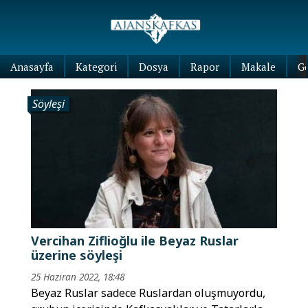
Anasayfa
Kategori
Dosya
Rapor
Makale
G
Söyleşi
Vercihan Ziflioğlu ile Beyaz Ruslar
üzerine söyleşi
25 Haziran 2022, 18:48
Beyaz Ruslar sadece Ruslardan oluşmuyordu,