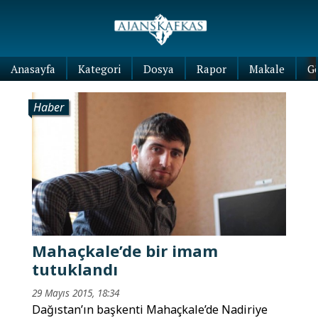
Anasayfa
Kategori
Dosya
Rapor
Makale
G
Haber
Mahaçkale’de bir imam
tutuklandı
29 Mayıs 2015, 18:34
Dağıstan’ın başkenti Mahaçkale’de Nadiriye