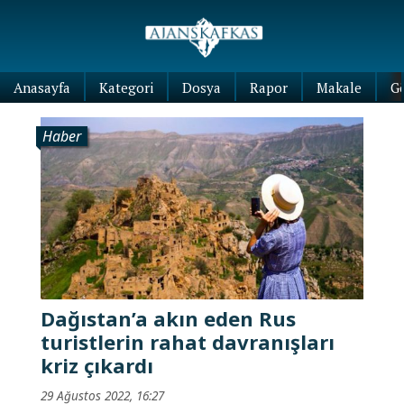
Anasayfa
Kategori
Dosya
Rapor
Makale
G
Haber
Dağıstan’a akın eden Rus
turistlerin rahat davranışları
kriz çıkardı
29 Ağustos 2022, 16:27