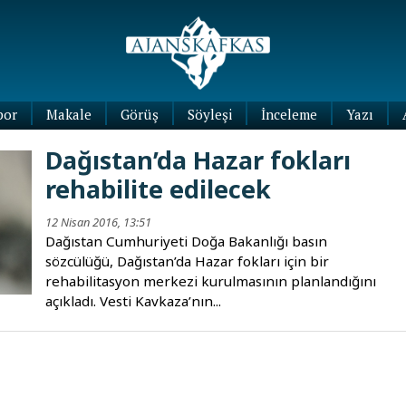
por
Makale
Görüş
Söyleşi
İnceleme
Yazı
Köşe
Dağıstan’da Hazar fokları
Yazıları
rehabilite edilecek
Blog
Yazıları
12 Nisan 2016, 13:51
Dağıstan Cumhuriyeti Doğa Bakanlığı basın
sözcülüğü, Dağıstan’da Hazar fokları için bir
rehabilitasyon merkezi kurulmasının planlandığını
açıkladı. Vesti Kavkaza’nın...