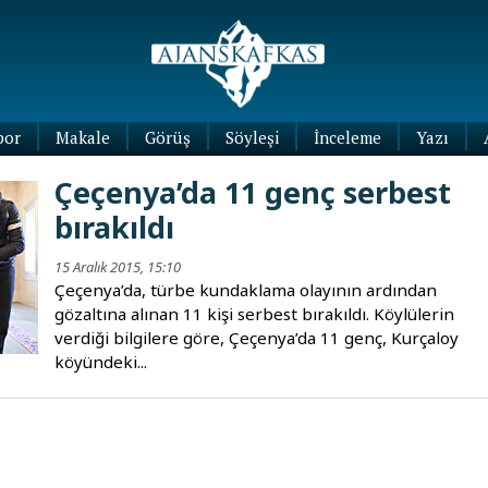
por
Makale
Görüş
Söyleşi
İnceleme
Yazı
Köşe
Çeçenya’da 11 genç serbest
Yazıları
bırakıldı
Blog
Yazıları
15 Aralık 2015, 15:10
Çeçenya’da, türbe kundaklama olayının ardından
gözaltına alınan 11 kişi serbest bırakıldı. Köylülerin
verdiği bilgilere göre, Çeçenya’da 11 genç, Kurçaloy
köyündeki...