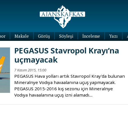
por
Makale
Görüş
Söyleşi
İnceleme
Yazı
Köşe
PEGASUS Stavropol Krayı’na
Yazıları
uçmayacak
Blog
Yazıları
7 Kasım 2015, 15:00
PEGASUS Hava yolları artık Stavropol Kray'da bulunan
Mineralnye Vodıya havaalanına uçuş yapmayacak.
PEGASUS 2015-2016 kış sezonu için Mineralnye
Vodıya havaalanına uçuş izni alamadı....