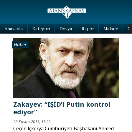
Anasayfa
Kategori
Dosya
Rapor
Makale
G
Haber
Zakayev: “IŞİD’i Putin kontrol
ediyor”
26 Kasım 2015, 15:29
Çeçen İçkerya Cumhuriyeti Başbakanı Ahmed