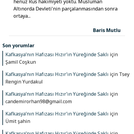
henüz Rus hakimiyeti yoktu. Müslüman
Altınorda Devleti'nin parçalanmasından sonra
ortaya...
Baris Mutlu
Son yorumlar
Kafkasya’nın Hafızası Hızır’ın Yüreğinde Saklı
için
Şamil Coşkun
Kafkasya’nın Hafızası Hızır’ın Yüreğinde Saklı
için
Tsey
Rengin Yurdakul
Kafkasya’nın Hafızası Hızır’ın Yüreğinde Saklı
için
candemirorhan98@gmail.com
Kafkasya’nın Hafızası Hızır’ın Yüreğinde Saklı
için
Ümit şahin
Kafkasya’nın Hafızası Hızır’ın Yüreğinde Saklı
için