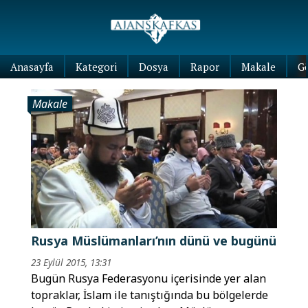
Anasayfa
Kategori
Dosya
Rapor
Makale
G
Makale
Rusya Müslümanları’nın dünü ve bugünü
23 Eylül 2015, 13:31
Bugün Rusya Federasyonu içerisinde yer alan
topraklar, İslam ile tanıştığında bu bölgelerde