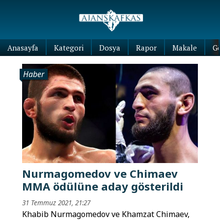
Anasayfa
Kategori
Dosya
Rapor
Makale
G
Haber
Nurmagomedov ve Chimaev
MMA ödülüne aday gösterildi
31 Temmuz 2021, 21:27
Khabib Nurmagomedov ve Khamzat Chimaev,