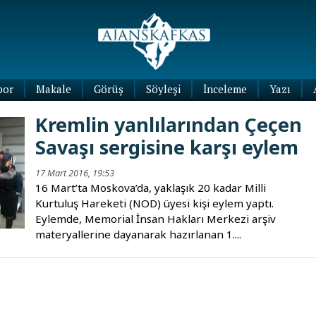
por
Makale
Görüş
Söyleşi
İnceleme
Yazı
Köşe
Kremlin yanlılarından Çeçen
Yazıları
Savaşı sergisine karşı eylem
Blog
Yazıları
17 Mart 2016, 19:53
16 Mart’ta Moskova’da, yaklaşık 20 kadar Milli
Kurtuluş Hareketi (NOD) üyesi kişi eylem yaptı.
Eylemde, Memorial İnsan Hakları Merkezi arşiv
materyallerine dayanarak hazırlanan 1....