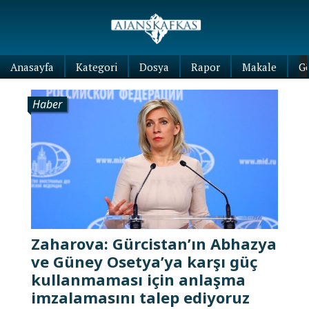
Anasayfa
Kategori
Dosya
Rapor
Makale
G
Haber
Zaharova: Gürcistan’ın Abhazya
ve Güney Osetya’ya karşı güç
kullanmaması için anlaşma
imzalamasını talep ediyoruz