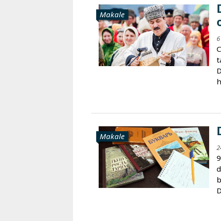
Karaçay-
Makale
Çerkes
Krasnodar
6
Kray
C
Kuzey
t
Osetya
D
h
Stavropol
Kray
Makale
2
9
d
b
D