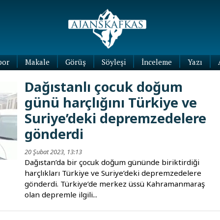
por
Makale
Görüş
Söyleşi
İnceleme
Yazı
Köşe
Dağıstanlı çocuk doğum
Yazıları
günü harçlığını Türkiye ve
Blog
Yazıları
Suriye’deki depremzedelere
gönderdi
20 Şubat 2023, 13:13
Dağıstan’da bir çocuk doğum gününde biriktirdiği
harçlıkları Türkiye ve Suriye’deki depremzedelere
gönderdi. Türkiye’de merkez üssü Kahramanmaraş
olan depremle ilgili...