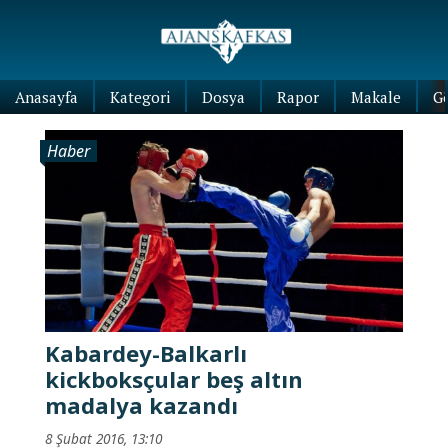
Anasayfa
Kategori
Dosya
Rapor
Makale
G
Haber
Kabardey-Balkarlı
kickboksçular beş altın
madalya kazandı
8 Şubat 2016, 13:10