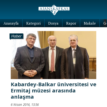
Anasayfa
Kategori
Dosya
Rapor
Makale
G
Haber
Kabardey-Balkar üniversitesi ve
Ermitaj müzesi arasında
anlaşma
6 Nisan 2016, 13:56