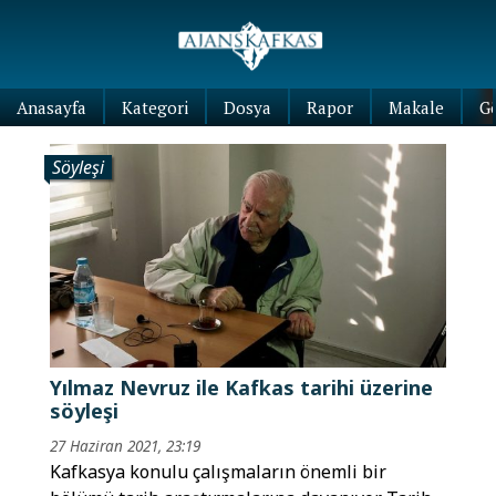
Anasayfa
Kategori
Dosya
Rapor
Makale
G
Söyleşi
Yılmaz Nevruz ile Kafkas tarihi üzerine
söyleşi
27 Haziran 2021, 23:19
Kafkasya konulu çalışmaların önemli bir