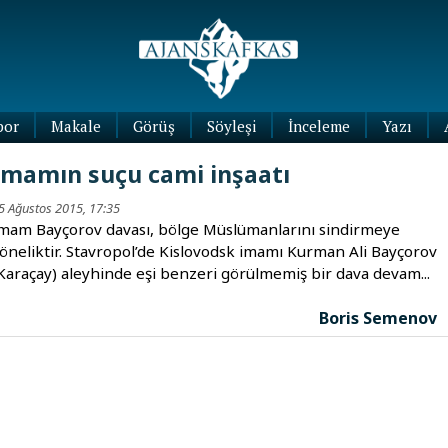
por
Makale
Görüş
Söyleşi
İnceleme
Yazı
Köşe
İmamın suçu cami inşaatı
Yazıları
Blog
5 Ağustos 2015, 17:35
Yazıları
mam Bayçorov davası, bölge Müslümanlarını sindirmeye
öneliktir. Stavropol’de Kislovodsk imamı Kurman Ali Bayçorov
Karaçay) aleyhinde eşi benzeri görülmemiş bir dava devam...
Boris Semenov