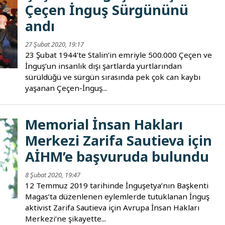
Çeçen İnguş Sürgününü
andı
27 Şubat 2020, 19:17
23 Şubat 1944’te Stalin’in emriyle 500.000 Çeçen ve
İnguş’un insanlık dışı şartlarda yurtlarından
sürüldüğü ve sürgün sırasında pek çok can kaybı
yaşanan Çeçen-İnguş...
Memorial İnsan Hakları
Merkezi Zarifa Sautieva için
AİHM’e başvuruda bulundu
8 Şubat 2020, 19:47
12 Temmuz 2019 tarihinde İnguşetya’nın Başkenti
Magas’ta düzenlenen eylemlerde tutuklanan İnguş
aktivist Zarifa Sautieva için Avrupa İnsan Hakları
Merkezi’ne şikayette...