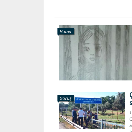
Haber
Görüş
1
G
a
k