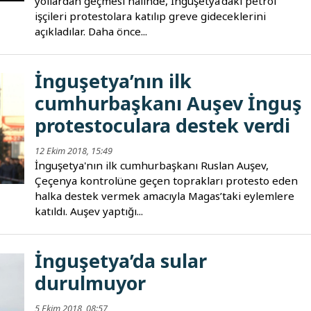
yollardan geçmesi halinde, İnguşetya’daki petrol
işçileri protestolara katılıp greve gideceklerini
açıkladılar. Daha önce...
İnguşetya’nın ilk
cumhurbaşkanı Auşev İnguş
protestoculara destek verdi
12 Ekim 2018, 15:49
İnguşetya'nın ilk cumhurbaşkanı Ruslan Auşev,
Çeçenya kontrolüne geçen toprakları protesto eden
halka destek vermek amacıyla Magas’taki eylemlere
katıldı. Auşev yaptığı...
İnguşetya’da sular
durulmuyor
5 Ekim 2018, 08:57