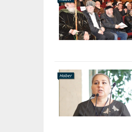
Karaçay-
Çerkes
Krasnodar
Kray
Kuzey
Osetya
Stavropol
Kray
Haber