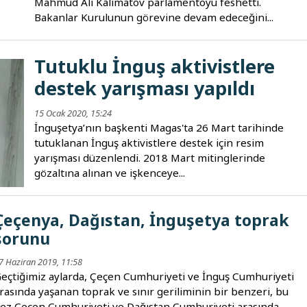
Mahmud Ali Kalimatov parlamentoyu feshetti.
Bakanlar Kurulunun görevine devam edeceğini...
Tutuklu İnguş aktivistlere
destek yarışması yapıldı
15 Ocak 2020, 15:24
İnguşetya’nın başkenti Magas'ta 26 Mart tarihinde
tutuklanan İnguş aktivistlere destek için resim
yarışması düzenlendi. 2018 Mart mitinglerinde
gözaltına alınan ve işkenceye...
Çeçenya, Dağıstan, İnguşetya toprak
sorunu
7 Haziran 2019, 11:58
eçtiğimiz aylarda, Çeçen Cumhuriyeti ve İnguş Cumhuriyeti
rasında yaşanan toprak ve sınır geriliminin bir benzeri, bu
ez Çeçen Cumhuriyeti ve Dağıstan Cumhuriyeti arasında...