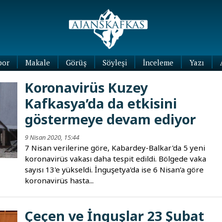
por
Makale
Görüş
Söyleşi
İnceleme
Yazı
Köşe
Koronavirüs Kuzey
Yazıları
Kafkasya’da da etkisini
Blog
Yazıları
göstermeye devam ediyor
9 Nisan 2020, 15:44
7 Nisan verilerine göre, Kabardey-Balkar'da 5 yeni
koronavirüs vakası daha tespit edildi. Bölgede vaka
sayısı 13'e yükseldi. İnguşetya'da ise 6 Nisan’a göre
koronavirüs hasta...
Çeçen ve İnguşlar 23 Şubat