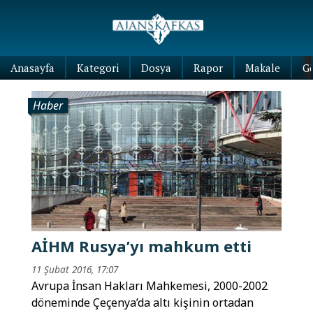
Anasayfa
Kategori
Dosya
Rapor
Makale
G
Haber
AİHM Rusya’yı mahkum etti
11 Şubat 2016, 17:07
Avrupa İnsan Hakları Mahkemesi, 2000-2002
döneminde Çeçenya’da altı kişinin ortadan