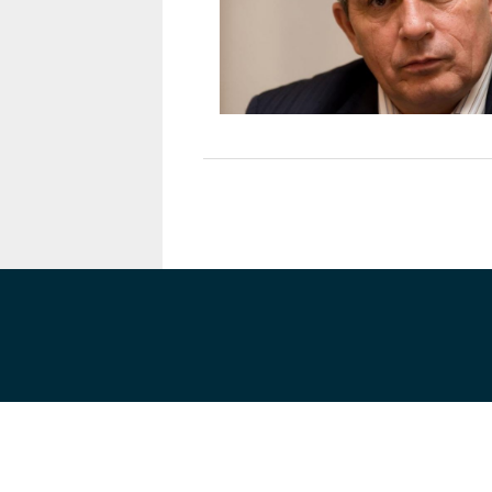
Karaçay-
Çerkes
Krasnodar
Kray
Kuzey
Osetya
Stavropol
Kray