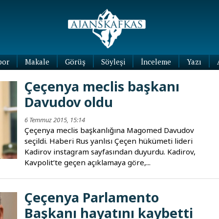
por
Makale
Görüş
Söyleşi
İnceleme
Yazı
Köşe
Çeçenya meclis başkanı
Yazıları
Davudov oldu
Blog
Yazıları
6 Temmuz 2015, 15:14
Çeçenya meclis başkanlığına Magomed Davudov
seçildi. Haberi Rus yanlısı Çeçen hükümeti lideri
Kadirov instagram sayfasından duyurdu. Kadirov,
Kavpolit’te geçen açıklamaya göre,...
Çeçenya Parlamento
Başkanı hayatını kaybetti