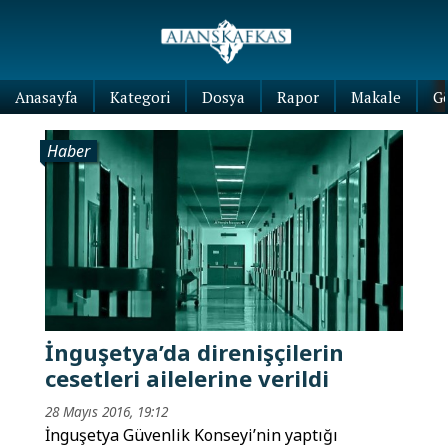
Anasayfa
Kategori
Dosya
Rapor
Makale
G
Haber
İnguşetya’da direnişçilerin
cesetleri ailelerine verildi
28 Mayıs 2016, 19:12
İnguşetya Güvenlik Konseyi’nin yaptığı