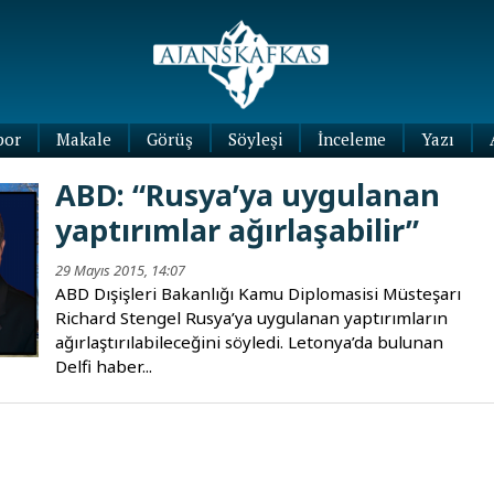
por
Makale
Görüş
Söyleşi
İnceleme
Yazı
Köşe
ABD: “Rusya’ya uygulanan
Yazıları
yaptırımlar ağırlaşabilir”
Blog
Yazıları
29 Mayıs 2015, 14:07
ABD Dışişleri Bakanlığı Kamu Diplomasisi Müsteşarı
Richard Stengel Rusya’ya uygulanan yaptırımların
ağırlaştırılabileceğini söyledi. Letonya’da bulunan
Delfi haber...