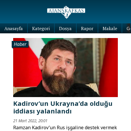
Anasayfa
Kategori
Dosya
Rapor
Makale
G
Haber
Kadirov’un Ukrayna’da olduğu
iddiası yalanlandı
21 Mart 2022, 20:01
Ramzan Kadirov’un Rus işgaline destek vermek