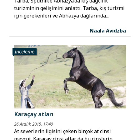
Tarba, Sputnik’e Abhazya’da kış dağcılık
turizminin gelişimini anlattı. Tarba, kış turizmi
için gerekenleri ve Abhazya dağlarında...
Naala Avidzba
İnceleme
Karaçay atları
26 Aralık 2015, 17:40
At severlerin ilgisini çeken birçok at cinsi
mevcut. Karaçay cinsi atlar da bu cinslerin