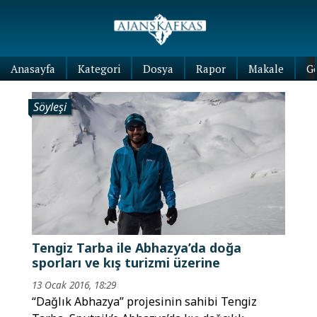
Anasayfa
Kategori
Dosya
Rapor
Makale
G
Söyleşi
Tengiz Tarba ile Abhazya’da doğa
sporları ve kış turizmi üzerine
13 Ocak 2016, 18:29
“Dağlık Abhazya” projesinin sahibi Tengiz