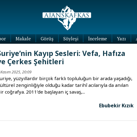
por
Makale
Görüş
Söyleşi
İnceleme
Yazı
Köşe
Suriye’nin Kayıp Sesleri: Vefa, Hafıza
Yazıları
ve Çerkes Şehitleri
Blog
Yazıları
 Kasım 2025, 20:09
uriye, yüzyıllardır birçok farklı topluluğun bir arada yaşadığı,
ültürel zenginliğiyle olduğu kadar tarihî acılarıyla da anılan
ir coğrafya. 2011’de başlayan iç savaş,...
Ebubekir Kızık