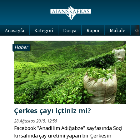
Anasayfa
Kategori
Dosya
Rapor
Makale
G
Haber
Çerkes çayı içtiniz mi?
28 Ağustos 2015, 12:56
Facebook "Anadilim Adığabze" sayfasında Soçi
kırsalında çay üretimi yapan bir Çerkesin