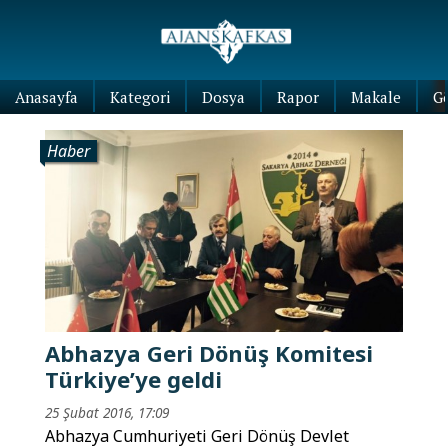
Anasayfa
Kategori
Dosya
Rapor
Makale
G
Haber
Abhazya Geri Dönüş Komitesi
Türkiye’ye geldi
25 Şubat 2016, 17:09
Abhazya Cumhuriyeti Geri Dönüş Devlet