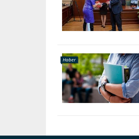
Karaçay-
Çerkes
Krasnodar
Kray
Kuzey
Osetya
Stavropol
Kray
Haber