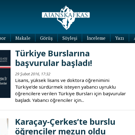
por
Makale
Görüş
Söyleşi
İnceleme
Yazı
Köşe
Türkiye Burslarına
Yazıları
başvurular başladı!
Blog
Yazıları
29 Şubat 2016, 17:32
Lisans, yüksek lisans ve doktora öğrenimini
Türkiye’de sürdürmek isteyen yabancı uyruklu
öğrencilere verilen Türkiye Bursları için başvurular
başladı. Yabancı öğrenciler için...
Karaçay-Çerkes’te burslu
öğrenciler mezun oldu