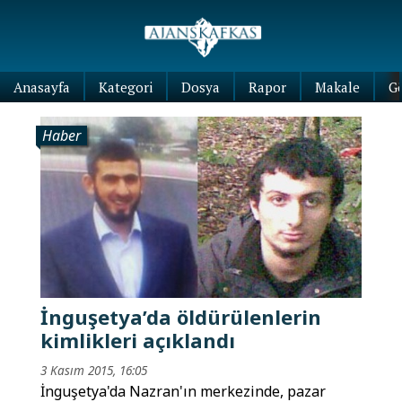
Anasayfa
Kategori
Dosya
Rapor
Makale
G
Haber
İnguşetya’da öldürülenlerin
kimlikleri açıklandı
3 Kasım 2015, 16:05
İnguşetya'da Nazran'ın merkezinde, pazar