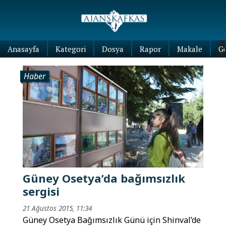
Anasayfa
Kategori
Dosya
Rapor
Makale
G
Haber
Güney Osetya’da bağımsızlık
sergisi
21 Ağustos 2015, 11:34
Güney Osetya Bağımsızlık Günü için Shinval’de