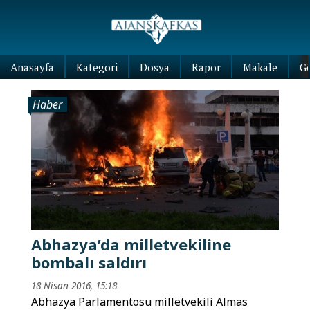
Anasayfa
Kategori
Dosya
Rapor
Makale
G
Haber
Abhazya’da milletvekiline
bombalı saldırı
18 Nisan 2016, 15:18
Abhazya Parlamentosu milletvekili Almas