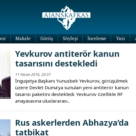
por
Makale
Görüş
Söyleşi
İnceleme
Yazı
Köşe
Yevkurov antiterör kanun
Yazıları
tasarısını destekledi
Blog
Yazıları
11 Nisan 2016, 20:37
İnguşetya Başkanı Yunusbek Yevkurov, görüşülmek
üzere Devlet Duma’ya sunulan yeni antiterör kanun
tasarısı paketini destekledi. Yevkurov özellikle RF
anayasasına uluslararası...
Rus askerlerden Abhazya’da
tatbikat