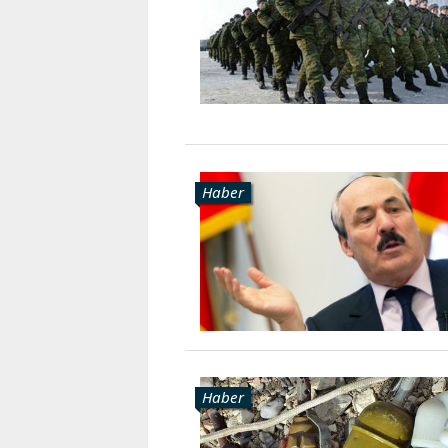
Karaçay-
Çerkes
Krasnodar
Kray
Kuzey
Osetya
Stavropol
Kray
Haber
Haber