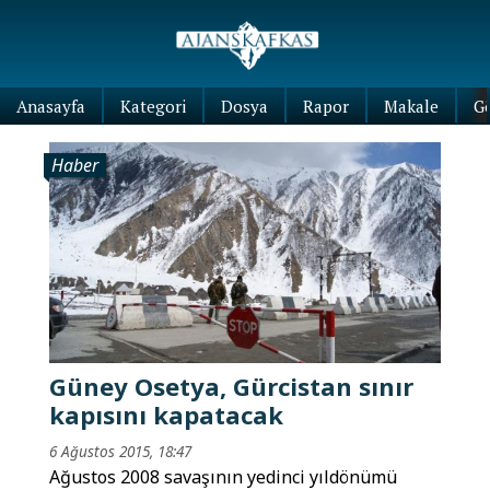
Anasayfa
Kategori
Dosya
Rapor
Makale
G
Haber
Güney Osetya, Gürcistan sınır
kapısını kapatacak
6 Ağustos 2015, 18:47
Ağustos 2008 savaşının yedinci yıldönümü