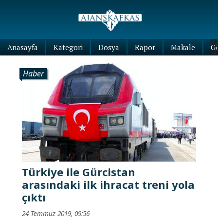
Anasayfa
Kategori
Dosya
Rapor
Makale
G
Haber
Türkiye ile Gürcistan
arasındaki ilk ihracat treni yola
çıktı
24 Temmuz 2019, 09:56