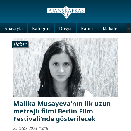
Anasayfa
Kategori
Dosya
Rapor
Makale
G
Haber
Malika Musayeva’nın ilk uzun
metrajlı filmi Berlin Film
Festivali’nde gösterilecek
25 Ocak 2023, 15:18