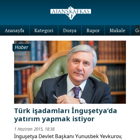
Anasayfa
Kategori
Dosya
Rapor
Makale
G
Haber
Türk işadamları İnguşetya’da
yatırım yapmak istiyor
1 Haziran 2015, 18:38
İnguşetya Devlet Başkanı Yunusbek Yevkurov,