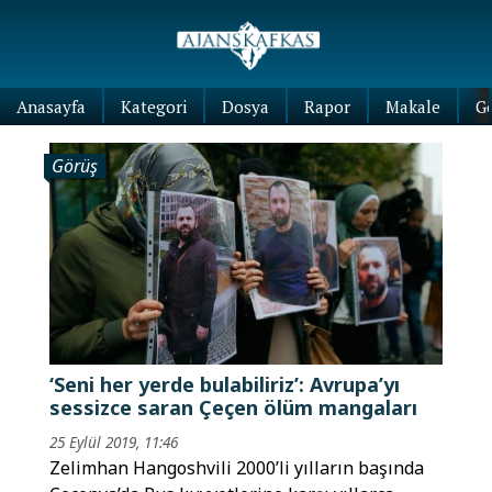
Anasayfa
Kategori
Dosya
Rapor
Makale
G
Görüş
‘Seni her yerde bulabiliriz’: Avrupa’yı
sessizce saran Çeçen ölüm mangaları
25 Eylül 2019, 11:46
Zelimhan Hangoshvili 2000’li yılların başında