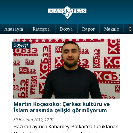
Anasayfa
Kategori
Dosya
Rapor
Makale
G
Söyleşi
Martin Koçesoko: Çerkes kültürü ve
İslam arasında çelişki görmüyorum
30 Haziran 2019, 12:01
Haziran ayında Kabardey-Balkar’da tutuklanan