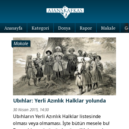
Anasayfa
Kategori
Dosya
Rapor
Makale
G
Makale
Ubıhlar: Yerli Azınlık Halklar yolunda
30 Nisan 2015, 14:30
Ubıhların Yerli Azınlık Halklar listesinde
olması veya olmaması. İşte bütün mesele bu!