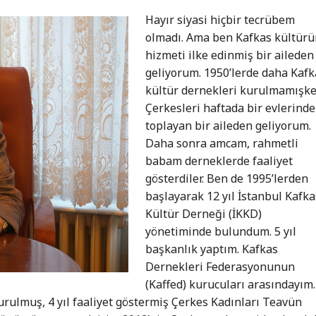
Hayır siyasi hiçbir tecrübem
olmadı. Ama ben Kafkas kültür
hizmeti ilke edinmiş bir aileden
geliyorum. 1950’lerde daha Kafk
kültür dernekleri kurulmamışke
Çerkesleri haftada bir evlerinde
toplayan bir aileden geliyorum.
Daha sonra amcam, rahmetli
babam derneklerde faaliyet
gösterdiler. Ben de 1995’lerden
başlayarak 12 yıl İstanbul Kafka
Kültür Derneği (İKKD)
yönetiminde bulundum. 5 yıl
başkanlık yaptım. Kafkas
Dernekleri Federasyonunun
(Kaffed) kurucuları arasındayım.
rulmuş, 4 yıl faaliyet göstermiş Çerkes Kadınları Teavün