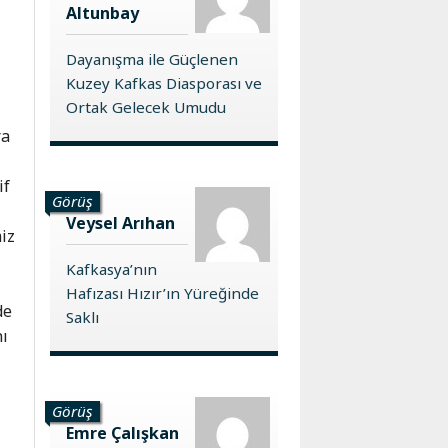
Altunbay
Dayanışma ile Güçlenen
Kuzey Kafkas Diasporası ve
Ortak Gelecek Umudu
ra
if
Görüş
Veysel Arıhan
miz
Kafkasya’nın
Hafızası Hızır’ın Yüreğinde
de
Saklı
nı
Görüş
Emre Çalışkan