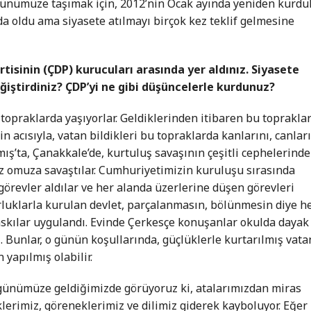
 günümüze taşımak için, 2012’nin Ocak ayında yeniden kurdu
 oldu ama siyasete atılmayı birçok kez teklif gelmesine
isinin (ÇDP) kurucuları arasında yer aldınız. Siyasete
ğiştirdiniz? ÇDP’yi ne gibi düşüncelerle kurdunuz?
 topraklarda yaşıyorlar. Geldiklerinden itibaren bu topraklar
n acısıyla, vatan bildikleri bu topraklarda kanlarını, canlar
mış’ta, Çanakkale’de, kurtuluş savaşının çeşitli cephelerinde
uz omuza savaştılar. Cumhuriyetimizin kuruluşu sırasında
görevler aldılar ve her alanda üzerlerine düşen görevleri
orluklarla kurulan devlet, parçalanmasın, bölünmesin diye h
askılar uygulandı. Evinde Çerkesçe konuşanlar okulda dayak
ı. Bunlar, o günün koşullarında, güçlüklerle kurtarılmış vata
 yapılmış olabilir.
günümüze geldiğimizde görüyoruz ki, atalarımızdan miras
erimiz, göreneklerimiz ve dilimiz giderek kayboluyor. Eğer