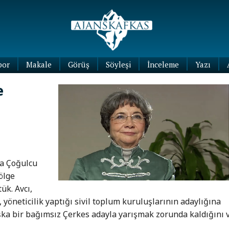
por
Makale
Görüş
Söyleşi
İnceleme
Yazı
Köşe
e
Yazıları
Blog
Yazıları
la Çoğulcu
ölge
ük. Avcı,
, yöneticilik yaptığı sivil toplum kuruluşlarının adaylığına
şka bir bağımsız Çerkes adayla yarışmak zorunda kaldığını 