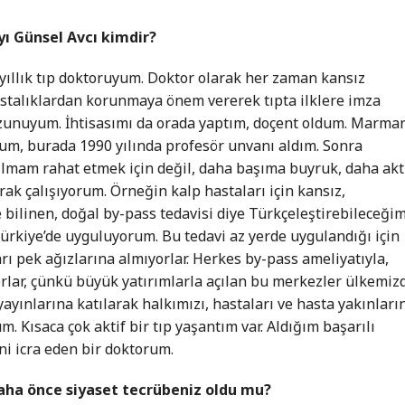
yı Günsel Avcı kimdir?
yıllık tıp doktoruyum. Doktor olarak her zaman kansız
astalıklardan korunmaya önem vererek tıpta ilklere imza
ezunuyum. İhtisasımı da orada yaptım, doçent oldum. Marma
m, burada 1990 yılında profesör unvanı aldım. Sonra
ılmam rahat etmek için değil, daha başıma buyruk, daha akt
arak çalışıyorum. Örneğin kalp hastaları için kansız,
e bilinen, doğal by-pass tedavisi diye Türkçeleştirebileceği
r Türkiye’de uyguluyorum. Bu tedavi az yerde uygulandığı için
arı pek ağızlarına almıyorlar. Herkes by-pass ameliyatıyla,
yorlar, çünkü büyük yatırımlarla açılan bu merkezler ülkemiz
yayınlarına katılarak halkımızı, hastaları ve hasta yakınları
. Kısaca çok aktif bir tıp yaşantım var. Aldığım başarılı
ni icra eden bir doktorum.
daha önce siyaset tecrübeniz oldu mu?