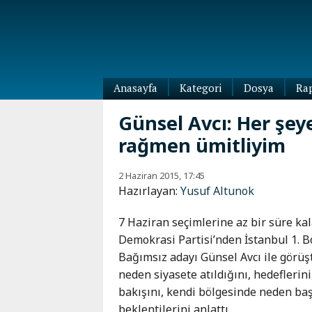
Anasayfa
Kategori
Dosya
Ra
Diaspora
Günsel Avcı: Her şey
Dünya
rağmen ümitliyim
Kafkasya
Abhazya
Kafkas-
2 Haziran 2015, 17:45
Ötesi
Adıgey
Hazırlayan:
Yusuf Altunok
Azerbaycan
Çeçenya
Ermenistan
Dağıstan
7 Haziran seçimlerine az bir süre ka
Gürcistan
Güney
Demokrasi Partisi’nden İstanbul 1. B
Osetya
Bağımsız adayı Günsel Avcı ile görüşt
İnguşetya
neden siyasete atıldığını, hedeflerini
Kabardey-
bakışını, kendi bölgesinde neden ba
Balkar
beklentilerini anlattı.