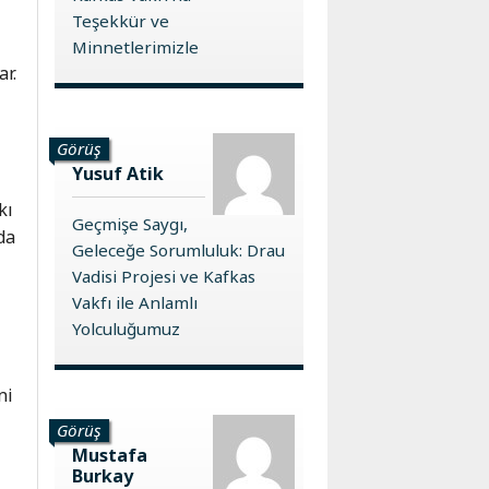
Teşekkür ve
Minnetlerimizle
ar.
Görüş
Yusuf Atik
kı
Geçmişe Saygı,
da
Geleceğe Sorumluluk: Drau
Vadisi Projesi ve Kafkas
Vakfı ile Anlamlı
Yolculuğumuz
ni
Görüş
Mustafa
Burkay