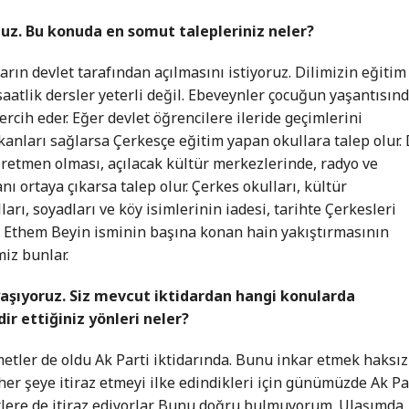
z. Bu konuda en somut talepleriniz neler?
rın devlet tarafından açılmasını istiyoruz. Dilimizin eğitim
 saatlik dersler yeterli değil. Ebeveynler çocuğun yaşantısın
ercih eder. Eğer devlet öğrencilere ileride geçimlerini
kanları sağlarsa Çerkesçe eğitim yapan okullara talep olur. 
ğretmen olması, açılacak kültür merkezlerinde, radyo ve
ı ortaya çıkarsa talep olur. Çerkes okulları, kültür
arı, soyadları ve köy isimlerinin iadesi, tarihte Çerkesleri
kle Ethem Beyin isminin başına konan hain yakıştırmasının
miz bunlar.
yaşıyoruz. Siz mevcut iktidardan hangi konularda
ir ettiğiniz yönleri neler?
metler de oldu Ak Parti iktidarında. Bunu inkar etmek haksız
 her şeye itiraz etmeyi ilke edindikleri için günümüzde Ak Pa
ere de itiraz ediyorlar. Bunu doğru bulmuyorum. Ulaşımda