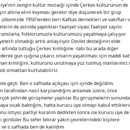
kiye’nin zengin kültür mozaiği içinde Çerkes kültürünün de
taşın altına elini koyması gerekir diye düşünerek bir grup
 ülkemizde 1950’lerden beri Kafkas dernekleri ve vakıfları v
erin de aslında yaptıkları faaliyet siyasi faaliyet sayılır.
eranslarla, folklorumuzla kültürümüzü yaşatmaya çalışıyor.
eterli olmadığı artık anlaşılıyor. Devlet desteğinin elde
kı altında tuttuğu Çerkes kimliğine -tabi bu arada diğer
derek gün ışığına çıkarır, onların yaşatılması için maddi kat
aman kimliğini, kültürünü unutmaya yüz tutmuş olanlarımız 
ok olmaktan kurtulabiliriz.
e geçti. Ben o safhada açıkçası işin içinde değildim.
n tarafından nasıl karşılandığını anlamak üzere, önce
rçok şehirde görüşmeler yaptılar. Bu görüşmelerin sonunda
maya sıcak baktığını, hatta kurucu üye olmayı kabul ettikleri
nu istiyor, partiyi kuralım dedikten sonra ise kurucu üye de
i gördüler. Bu sefer tekrar yakın çevrelerindeki kişilere
 ve o safhada ben de katıldım.