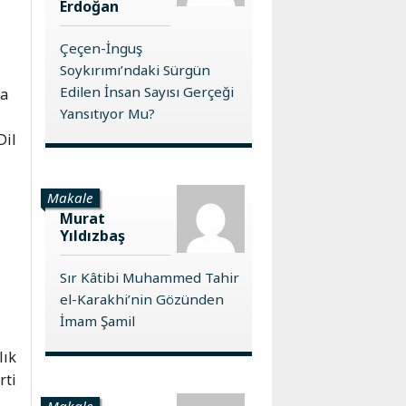
Erdoğan
Çeçen-İnguş
Soykırımı’ndaki Sürgün
Edilen İnsan Sayısı Gerçeği
da
Yansıtıyor Mu?
Dil
Makale
Murat
Yıldızbaş
Sır Kâtibi Muhammed Tahir
el-Karakhi’nin Gözünden
İmam Şamil
lık
rti
Makale