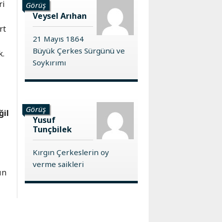
ri
Görüş
Veysel Arıhan
rt
21 Mayıs 1864
Büyük Çerkes Sürgünü ve
k.
Soykırımı
Görüş
ğil
Yusuf
Tunçbilek
Kırgın Çerkeslerin oy
verme saikleri
ın
a