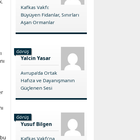
k.
Kafkas Vakfı:
Büyüyen Fidanlar, Sınırları
Aşan Ormanlar
Görüş
ı
Yalcin Yasar
ını
Avrupa’da Ortak
Hafıza ve Dayanışmanın
Güçlenen Sesi
er
nı
Görüş
Yusuf Bilgen
 bu
Kafkas Vakfı’na