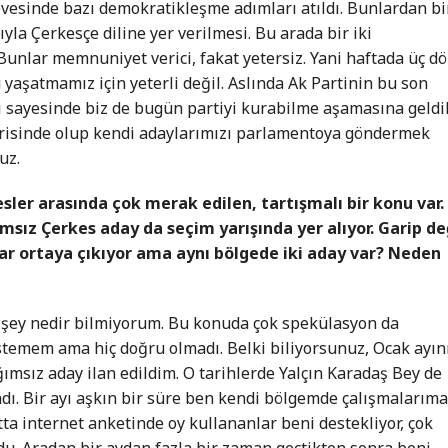
evesinde bazı demokratikleşme adımları atıldı. Bunlardan bi
la Çerkesçe diline yer verilmesi. Bu arada bir iki
 Bunlar memnuniyet verici, fakat yetersiz. Yani haftada üç dö
yaşatmamız için yeterli değil. Aslında Ak Partinin bu son
ı sayesinde biz de bugün partiyi kurabilme aşamasına geldi
erisinde olup kendi adaylarımızı parlamentoya göndermek
uz.
sler arasında çok merak edilen, tartışmalı bir konu var.
msız Çerkes aday da seçim yarışında yer alıyor. Garip de
ar ortaya çıkıyor ama aynı bölgede iki aday var? Neden
n şey nedir bilmiyorum. Bu konuda çok spekülasyon da
stemem ama hiç doğru olmadı. Belki biliyorsunuz, Ocak ayın
ımsız aday ilan edildim. O tarihlerde Yalçın Karadaş Bey de
adı. Bir ayı aşkın bir süre ben kendi bölgemde çalışmalarım
tta internet anketinde oy kullananlar beni destekliyor, çok
rdu. Aradan bir aydan fazla bir zaman geçtikten sonra beni