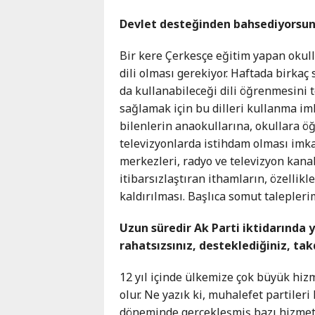
Devlet desteğinden bahsediyorsunu
Bir kere Çerkesçe eğitim yapan okulla
dili olması gerekiyor. Haftada birkaç
da kullanabileceği dili öğrenmesini t
sağlamak için bu dilleri kullanma im
bilenlerin anaokullarına, okullara ö
televizyonlarda istihdam olması imkan
merkezleri, radyo ve televizyon kanall
itibarsızlaştıran ithamların, özelli
kaldırılması. Başlıca somut talepleri
Uzun süredir Ak Parti iktidarında 
rahatsızsınız, desteklediğiniz, takd
12 yıl içinde ülkemize çok büyük hiz
olur. Ne yazık ki, muhalefet partileri
döneminde gerçekleşmiş bazı hizmetl