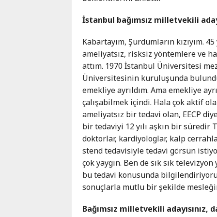
Karaçay-
İstanbul bağımsız milletvekili ada
Çerkes
Krasnodar
Kabartayım, Şurdumların kızıyım. 45 
Kray
ameliyatsız, risksiz yöntemlere ve h
Kuzey
attım. 1970 İstanbul Üniversitesi m
Osetya
Üniversitesinin kuruluşunda bulundu
Stavropol
emekliye ayrıldım. Ama emekliye ayr
Kray
çalışabilmek içindi. Hala çok aktif ol
ameliyatsız bir tedavi olan, EECP diy
bir tedaviyi 12 yılı aşkın bir süredi
doktorlar, kardiyologlar, kalp cerrahl
stend tedavisiyle tedavi görsün isti
çok yaygın. Ben de sık sık televizyon 
bu tedavi konusunda bilgilendiriyorum
sonuçlarla mutlu bir şekilde mesleği
Bağımsız milletvekili adayısınız, 