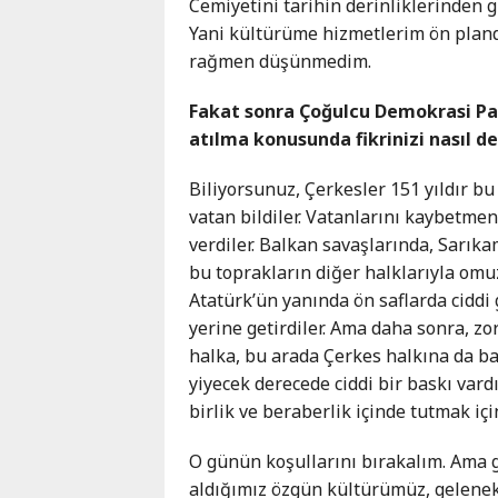
Cemiyetini tarihin derinliklerinden
Yani kültürüme hizmetlerim ön planda
rağmen düşünmedim.
Fakat sonra Çoğulcu Demokrasi Part
atılma konusunda fikrinizi nasıl de
Biliyorsunuz, Çerkesler 151 yıldır bu
vatan bildiler. Vatanlarını kaybetmeni
verdiler. Balkan savaşlarında, Sarıka
bu toprakların diğer halklarıyla om
Atatürk’ün yanında ön saflarda ciddi 
yerine getirdiler. Ama daha sonra, z
halka, bu arada Çerkes halkına da b
yiyecek derecede ciddi bir baskı vard
birlik ve beraberlik içinde tutmak için
O günün koşullarını bırakalım. Ama 
aldığımız özgün kültürümüz, gelenekl