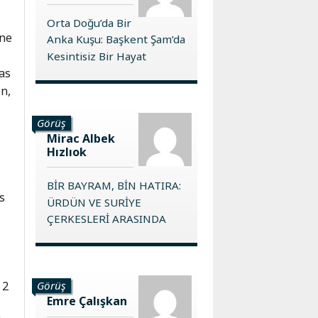
Orta Doğu’da Bir
üne
Anka Kuşu: Başkent Şam’da
Kesintisiz Bir Hayat
as
n,
Görüş
Mirac Albek
Hızlıok
BİR BAYRAM, BİN HATIRA:
s
ÜRDÜN VE SURİYE
ÇERKESLERİ ARASINDA
 2
Görüş
Emre Çalışkan