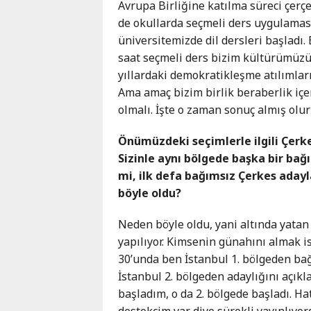
Avrupa Birliğine katılma süreci çerç
de okullarda seçmeli ders uygulamasıy
üniversitemizde dil dersleri başladı.
saat seçmeli ders bizim kültürümüzü 
yıllardaki demokratikleşme atılımlar
Ama amaç bizim birlik beraberlik iç
olmalı. İşte o zaman sonuç almış olur
Önümüzdeki seçimlerle ilgili Çerke
Sizinle aynı bölgede başka bir bağı
mi, ilk defa bağımsız Çerkes adayl
böyle oldu?
Neden böyle oldu, yani altında yata
yapılıyor. Kimsenin günahını almak i
30’unda ben İstanbul 1. bölgeden bağ
İstanbul 2. bölgeden adaylığını açıkl
başladım, o da 2. bölgede başladı. Ha
destekçim var diye sürekli yayınlıyo