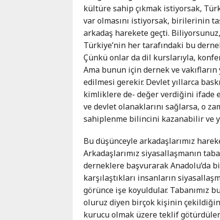
kültüre sahip çıkmak istiyorsak, Tür
var olmasını istiyorsak, birilerinin 
arkadaş harekete geçti. Biliyorsunuz,
Türkiye’nin her tarafındaki bu dernekl
Çünkü onlar da dil kurslarıyla, konf
Ama bunun için dernek ve vakıfların y
edilmesi gerekir. Devlet yıllarca bas
kimliklere de- değer verdiğini ifade e
ve devlet olanaklarını sağlarsa, o z
sahiplenme bilincini kazanabilir ve y
Bu düşünceyle arkadaşlarımız hareket
Arkadaşlarımız siyasallaşmanın taba
derneklere başvurarak Anadolu’da bi
karşılaştıkları insanların siyasallaş
görünce işe koyuldular. Tabanımız bu
oluruz diyen birçok kişinin çekildiğin
kurucu olmak üzere teklif götürdüler