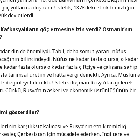
göç yollarına düştüler. Üstelik, 1878’deki etnik temizliğin
yük devletlerdi
Kafkasyalıların göç etmesine izin verdi? Osmanlı’nın
?
adar din de önemliydi. Tabii, daha somut yararı, nüfus
cağının bilincindeydi. Nüfus ne kadar fazla olursa, o kadar
e kadar fazla olursa o kadar fazla çiftçiye ve çalışana sahip
azla tarımsal üretim ve hatta vergi demekti. Ayrıca, Müslüm
 de dizginleyebilecekti. Üstelik düşman Rusya’dan gelecek
ktı. Çünkü, Rusya’nın askeri ve ekonomik üstünlüğünün bir
imi gösterdiler?
tlerinin karşılıksız kalması ve Rusya’nın etnik temizliği
erkesler, Çerkezistan için mücadele ederken, İngiltere ve