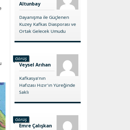
Altunbay
e
Dayanışma ile Güçlenen
Kuzey Kafkas Diasporası ve
Ortak Gelecek Umudu
Görüş
u
Veysel Arıhan
Kafkasya’nın
Hafızası Hızır’ın Yüreğinde
Saklı
Görüş
Emre Çalışkan