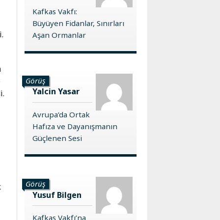
Kafkas Vakfı:
Büyüyen Fidanlar, Sınırları
.
Aşan Ormanlar
a
Görüş
e
Yalcin Yasar
i.
Avrupa’da Ortak
Hafıza ve Dayanışmanın
Güçlenen Sesi
Görüş
k
Yusuf Bilgen
Kafkas Vakfı’na