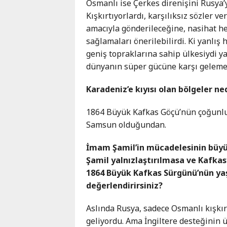
Osmanlı ise Çerkes direnişini Rusya’y
Kışkırtıyorlardı, karşılıksız sözler v
amacıyla gönderileceğine, nasihat he
sağlamaları önerilebilirdi. Ki yanl
geniş topraklarına sahip ülkesiydi y
dünyanın süper gücüne karşı gelemey
Karadeniz’e kıyısı olan bölgeler ne
1864 Büyük Kafkas Göçü’nün çoğunluğ
Samsun olduğundan.
İmam Şamil’in mücadelesinin büyü
Şamil yalnızlaştırılmasa ve Kafk
1864 Büyük Kafkas Sürgünü’nün yaş
değerlendirirsiniz?
Aslında Rusya, sadece Osmanlı kışkır
geliyordu. Ama İngiltere desteğinin