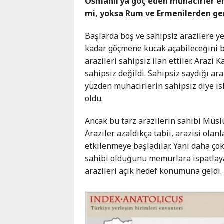
Osmanlı’ya göç eden muhacirler en
mi, yoksa Rum ve Ermenilerden ger
Başlarda boş ve sahipsiz arazilere yer
kadar göçmene kucak açabileceğini b
arazileri sahipsiz ilan ettiler. Arazi 
sahipsiz değildi. Sahipsiz saydığı ara
yüzden muhacirlerin sahipsiz diye isk
oldu.
Ancak bu tarz arazilerin sahibi Müslü
Araziler azaldıkça tabii, arazisi olan
etkilenmeye başladılar. Yani daha çok g
sahibi olduğunu memurlara ispatlayam
arazileri açık hedef konumuna geldi.