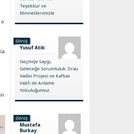
Teşekkür ve
Minnetlerimizle
 o
Görüş
Yusuf Atik
kla
Geçmişe Saygı,
Geleceğe Sorumluluk: Drau
Vadisi Projesi ve Kafkas
Vakfı ile Anlamlı
Yolculuğumuz
in
Görüş
Mustafa
Burkay