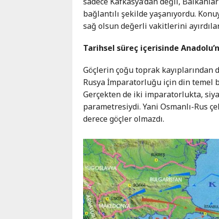
sadece Kafkasya’dan değil, Balkanlar
Karaçay-
bağlantılı şekilde yaşanıyordu. Konu
Çerkes
sağ olsun değerli vakitlerini ayırdılar
Krasnodar
Kray
Tarihsel süreç içerisinde Anadolu’
Kuzey
Osetya
Göçlerin çoğu toprak kayıplarından do
Rusya İmparatorluğu için din temel b
Stavropol
Kray
Gerçekten de iki imparatorlukta, siyas
parametresiydi. Yani Osmanlı-Rus çek
derece göçler olmazdı.