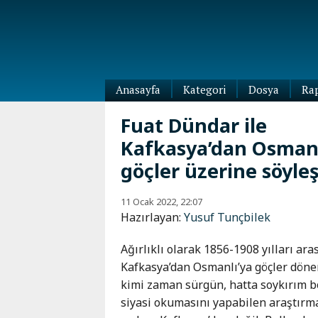
Anasayfa
Kategori
Dosya
Ra
Diaspora
Fuat Dündar ile
Dünya
Kafkasya’dan Osmanl
Kafkasya
Abhazya
Kafkas-
göçler üzerine söyleş
Ötesi
Adıgey
Azerbaycan
Çeçenya
11 Ocak 2022, 22:07
Hazırlayan:
Yusuf Tunçbilek
Ermenistan
Dağıstan
Gürcistan
Güney
Ağırlıklı olarak 1856-1908 yılları ar
Osetya
Kafkasya’dan Osmanlı’ya göçler dönem
İnguşetya
kimi zaman sürgün, hatta soykırım 
Kabardey-
siyasi okumasını yapabilen araştırmacı
Balkar