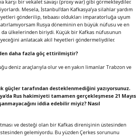
a karşı bir vekalet savaşı (proxy war) gibi görmekteydiler.
eriyorlardı. Mesela, İstanbul’dan Kafkasya’ya silahlar yardım
yetleri gönderilip, tebaası oldukları imparatorluğa uyum
ış hatırlamıyorsam Rusya döneminin en büyük nüfusu ve en
a da ülkelerinden biriydi. Küçük bir Kafkas nüfusunun
eceğini anlatacak akil heyetleri göndermeliydiler.
den daha fazla göç ettirilmiştir?
u deniz araçlarıyla olur ve en yakın limanlar Trabzon ve
k güçler tarafından desteklenmediğini yazıyorsunuz.
asya’da Rus hakimiyeti tamamen gerçekleşmese 21 Mayı
anmayacağını iddia edebilir miyiz? Nasıl
tması ve desteği olan bir Kafkas direnişinin üstesinden
 üstesinden gelemiyordu. Bu yüzden Çerkes sorununu