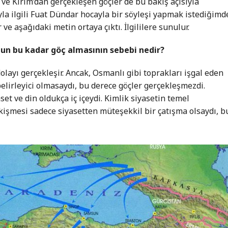
 ve Kırım’dan gerçekleşen göçler de bu bakış açısıyla
yla ilgili Fuat Dündar hocayla bir söyleşi yapmak istediğimd
 ve aşağıdaki metin ortaya çıktı. İlgililere sunulur.
nun bu kadar göç almasının sebebi nedir?
layı gerçekleşir. Ancak, Osmanlı gibi toprakları işgal eden
elirleyici olmasaydı, bu derece göçler gerçekleşmezdi.
et ve din oldukça iç içeydi. Kimlik siyasetin temel
işmesi sadece siyasetten müteşekkil bir çatışma olsaydı, b