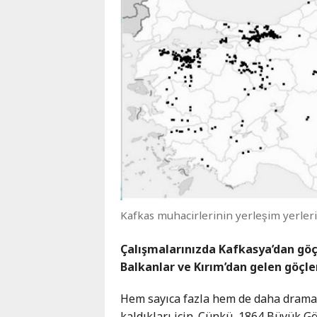
Kafkas muhacirlerinin yerleşim yerler
Çalışmalarınızda Kafkasya’dan göçl
Balkanlar ve Kırım’dan gelen göçle
Hem sayıca fazla hem de daha dramati
kaldıkları için. Çünkü, 1864 Büyük Gö