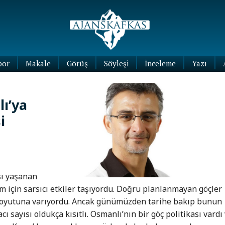
por
Makale
Görüş
Söyleşi
İnceleme
Yazı
Köşe
Yazıları
ı’ya
Blog
Yazıları
i
ası yaşanan
 için sarsıcı etkiler taşıyordu. Doğru planlanmayan göçler
boyutuna varıyordu. Ancak günümüzden tarihe bakıp bunun
 sayısı oldukça kısıtlı. Osmanlı’nın bir göç politikası vardı