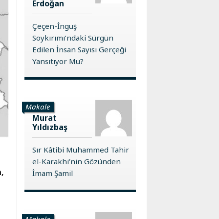
Erdoğan
Çeçen-İnguş
Soykırımı’ndaki Sürgün
Edilen İnsan Sayısı Gerçeği
Yansıtıyor Mu?
Makale
Murat
Yıldızbaş
Sır Kâtibi Muhammed Tahir
el-Karakhi’nin Gözünden
n,
İmam Şamil
Makale