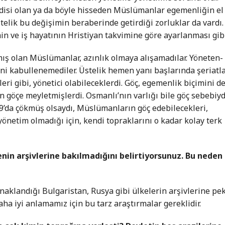
ndisi olan ya da böyle hisseden Müslümanlar egemenliğin el
telik bu değişimin beraberinde getirdiği zorluklar da vardı.
in ve iş hayatının Hristiyan takvimine göre ayarlanması gibi
ış olan Müslümanlar, azınlık olmaya alışamadılar. Yöneten-
ini kabullenemediler. Üstelik hemen yanı başlarında şeriatl
leri gibi, yönetici olabileceklerdi. Göç, egemenlik biçimini d
in göçe meyletmişlerdi. Osmanlı’nın varlığı bile göç sebebiyd
’da çökmüş olsaydı, Müslümanların göç edebilecekleri,
yönetim olmadığı için, kendi topraklarını o kadar kolay terk
nin arşivlerine bakılmadığını belirtiyorsunuz. Bu neden
naklandığı Bulgaristan, Rusya gibi ülkelerin arşivlerine pe
ha iyi anlamamız için bu tarz araştırmalar gereklidir.