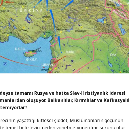
eyse tamamı Rusya ve hatta Slav-Hristiyanlık idaresi
nlardan oluşuyor. Balkanlılar, Kırımlılar ve Kafkasyalı
stemiyorlar?
sürecinin yaşattığı kitlesel şiddet, Müslümanların göçünün
te temel belirleyici neden yönetme-yönetilme sorunu olur.