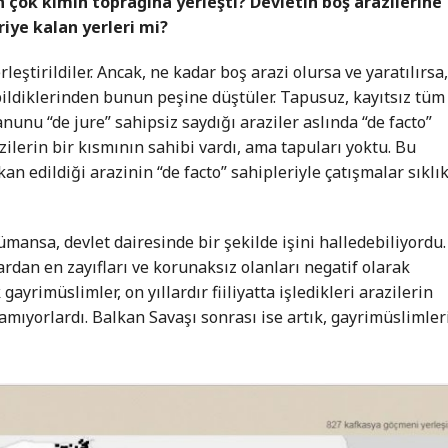
 çok kimin toprağına yerleşti? Devletin boş arazilerine
iye kalan yerleri mi?
leştirildiler. Ancak, ne kadar boş arazi olursa ve yaratılırsa,
ildiklerinden bunun peşine düştüler. Tapusuz, kayıtsız tüm
Kanunu “de jure” sahipsiz saydığı araziler aslında “de facto”
zilerin bir kısmının sahibi vardı, ama tapuları yoktu. Bu
an edildiği arazinin “de facto” sahipleriyle çatışmalar sıklı
mansa, devlet dairesinde bir şekilde işini halledebiliyordu.
lardan en zayıfları ve korunaksız olanları negatif olarak
ayrimüslimler, on yıllardır fiiliyatta işledikleri arazilerin
ıyorlardı. Balkan Savaşı sonrası ise artık, gayrimüslimler