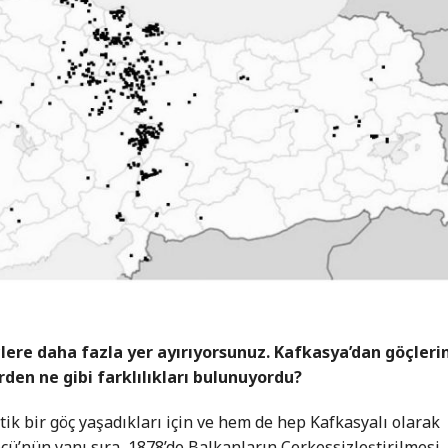
i
ere daha fazla yer ayırıyorsunuz. Kafkasya’dan göçleri
rden ne gibi farklılıkları bulunuyordu?
k bir göç yaşadıkları için ve hem de hep Kafkasyalı olarak
çü’nün yanı sıra, 1878’de Balkanların Çerkessizleştirilmesi