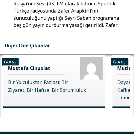
Rusya’nın Sesi (RS) FM olarak bilinen Sputnik
Türkçe radyosunda Zafer Arapkirli’nin
sunuculuğunu yaptığı Seyri Sabah programına
beş gün yayın durdurma yasağı getirildi. Zafer...
Diğer Öne Çıkanlar
Görüş
Görüş
Mustafa Cinpolat
Mutlu 
Bir Yolculuktan Fazlası: Bir
Dayanı
Ziyaret, Bir Hafıza, Bir Sorumluluk
Kafkas 
Umudu