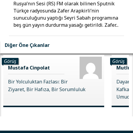
Rusya’nın Sesi (RS) FM olarak bilinen Sputnik
Türkçe radyosunda Zafer Arapkirli’nin
sunuculuğunu yaptığı Seyri Sabah programına
beş gün yayın durdurma yasağı getirildi. Zafer...
Diğer Öne Çıkanlar
Görüş
Görüş
Mustafa Cinpolat
Mutlu 
Bir Yolculuktan Fazlası: Bir
Dayanı
Ziyaret, Bir Hafıza, Bir Sorumluluk
Kafkas 
Umudu