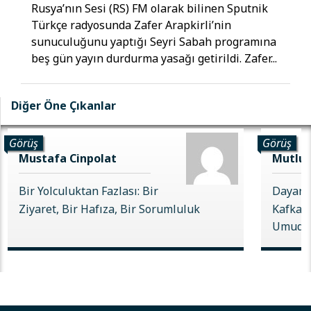
Rusya’nın Sesi (RS) FM olarak bilinen Sputnik
Türkçe radyosunda Zafer Arapkirli’nin
sunuculuğunu yaptığı Seyri Sabah programına
beş gün yayın durdurma yasağı getirildi. Zafer...
Diğer Öne Çıkanlar
Görüş
Görüş
Mustafa Cinpolat
Mutlu 
Bir Yolculuktan Fazlası: Bir
Dayanı
Ziyaret, Bir Hafıza, Bir Sorumluluk
Kafkas 
Umudu