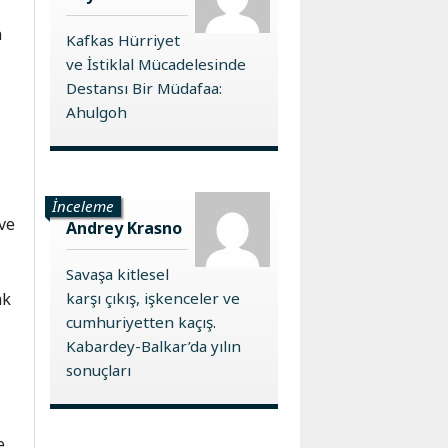
n
Kafkas Hürriyet
ve İstiklal Mücadelesinde
Destansı Bir Müdafaa:
Ahulgoh
İnceleme
 ve
Andrey Krasno
Savaşa kitlesel
ak
karşı çıkış, işkenceler ve
cumhuriyetten kaçış.
Kabardey-Balkar’da yılın
sonuçları
e