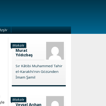
Arşiv
Makale
Murat
Yıldızbaş
Sır Kâtibi Muhammed Tahir
el-Karakhi’nin Gözünden
İmam Şamil
i
Makale
yle
Veysel Arıhan