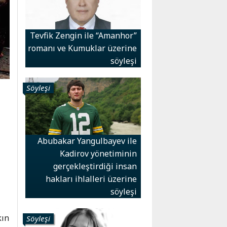
Tevfik Zengin ile “Amanhor”
romanı ve Kumuklar üzerine
söyleşi
Söyleşi
Abubakar Yangulbayev ile
Kadirov yönetiminin
gerçekleştirdiği insan
ı
hakları ihlalleri üzerine
söyleşi
kın
Söyleşi