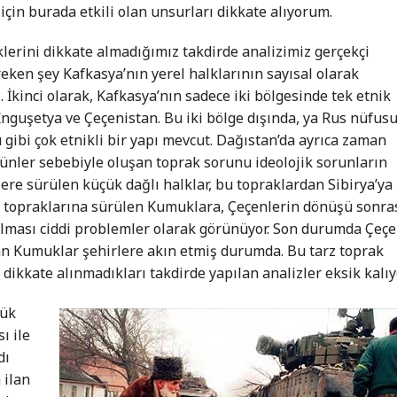
için burada etkili olan unsurları dikkate alıyorum.
klerini dikkate almadığımız takdirde analizimiz gerçekçi
eken şey Kafkasya’nın yerel halklarının sayısal olarak
İkinci olarak, Kafkasya’nın sadece iki bölgesinde tek etnik
nguşetya ve Çeçenistan. Bu iki bölge dışında, ya Rus nüfus
gibi çok etnikli bir yapı mevcut. Dağıstan’da ayrıca zaman
ünler sebebiyle oluşan toprak sorunu ideolojik sorunların
ere sürülen küçük dağlı halklar, bu topraklardan Sibirya’ya
n topraklarına sürülen Kumuklara, Çeçenlerin dönüşü sonra
olması ciddi problemler olarak görünüyor. Son durumda Çeç
an Kumuklar şehirlere akın etmiş durumda. Bu tarz toprak
e dikkate alınmadıkları takdirde yapılan analizler eksik kalıy
yük
ı ile
dı
 ilan