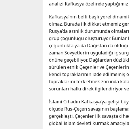
analizi Kafkasya özelinde yaptığımız 
Kafkasya’nın belli başlı yerel dinami
olmaz. Burada ilk dikkat etmemiz ger
Rusya’da azınlık durumunda olmaları. 
grup çoğunluğu oluşturuyor. Bunlar İ
çoğunlukta ya da Dağıstan da olduğu 
zaman Sovyetlerin uyguladığı iç sürg
önüne geçebiliyor. Dağlardan düzlükl
sürülen etnik Çeçenler ve Çeçenleri
kendi topraklarının iade edilmemiş 
topraklarını terk etmek zorunda kal
sorunları halkı direk ilgilendiriyor v
İslami Cihadın Kafkasya’ya gelişi bü
ölçüde Rus-Çeçen savaşının başlamas
gerçekleşti. Çeçenler ilk savaşta ciha
global İslam devleti kurmak amacıyla