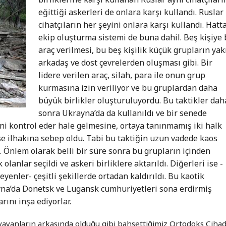
eğittiği askerleri de onlara karşı kullandı. Ruslar
cihatçıların her şeyini onlara karşı kullandı. Hatt
ekip oluşturma sistemi de buna dahil. Beş kişiye 
araç verilmesi, bu beş kişilik küçük grupların yak
arkadaş ve dost çevrelerden oluşması gibi. Bir
lidere verilen araç, silah, para ile onun grup
kurmasına izin veriliyor ve bu gruplardan daha
büyük birlikler oluşturuluyordu. Bu taktikler dah
sonra Ukrayna’da da kullanıldı ve bir senede
ni kontrol eder hale gelmesine, ortaya tanınmamış iki halk
se ilhakına sebep oldu. Tabi bu taktiğin uzun vadede kaos
 Önlem olarak belli bir süre sonra bu grupların içinden
 olanlar seçildi ve askeri birliklere aktarıldı. Diğerleri ise -
nler- çeşitli şekillerde ortadan kaldırıldı. Bu kaotik
na’da Donetsk ve Lugansk cumhuriyetleri sona erdirmiş
ını inşa ediyorlar.
i yayanların arkasında olduğu gibi bahsettiğimiz Ortodoks Cihad