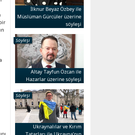
İlknur Beyaz Özbey ile
a
Müslüman Gürcüler üzerine
bir
söyleşi
ın
Söyleşi
a
Altay Tayfun Özcan ile
Hazarlar üzerine söyleşi
Söyleşi
Ukraynalılar ve Kırım
ını
Tatarları ile Ukrayna’nın