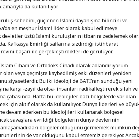
 amacıyla da kullanılıyor.
uruluş sebebini, güçlenen İslami dayanışma bilincini ve
ya’da en meşhur İslami lider olarak kabul edilmeye
 devletler üstü İslami kuruluşların itibarını zedelemek ola
 Kafkasya Emirliği saflarına sızdırdığı istihbarat
evini başarı ile gerçekleştirdikleri de görülüyor.
yi İslam Cihadı ve Ortodoks Cihadı olarak adlandırıyorum.
var olan veya geçmişte kaybedilmiş eski düzenleri yeniden
nü siyasetlerdir. Bu iki ideoloji de BATI’nın sunduğu yeni
a karşı -zayıf da olsa- insanları radikalleştirerek silah ve
ma çabasında. Hatta bu ideolojiler bazı bölgelerde var olan
ek için aktif olarak da kullanılıyor. Dünya liderleri ve büyü
rine devam ederken bu ideolojileri kullanarak bölgesel
sıcak savaşlara evrildiği bölgelerin dünya devlerinin
 ile anlaşamadıkları bölgeler olduğunu görmemek mümkün değ
 ürünlerinin de var olduğunu kabul etmemiz gerekiyor. Anca