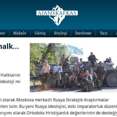
por
Makale
Görüş
Söyleşi
İnceleme
Yazı
Köşe
 halk…
Yazıları
Blog
Yazıları
 Halklarını
ideoloji mi
si olarak Moskova merkezli Rusya Stratejik Araştırmalar
ilen isim. Bu yeni Rusya ideolojisi, eski imparatorluk düzen
karışımı olarak Ortodoks Hristiyanlık değerlerinin de desteği