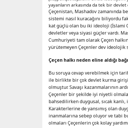
yayanların arkasında da tek bir devlet 
Çeçenistan, Mashadov zamanında ben
sistemi nasıl kuracağını biliyordu f
kat güçlü olan bu iki ideoloji (İslami
devletler veya siyasi güçler vardı. M
Cumhuriyeti tam olarak Çeçen halkını
yürütemeyen Çeçenler dev ideolojik s
Çeçen halkı neden eline aldığı bağ
Bu soruya cevap verebilmek için tari
ile birlikte bir çok devlet kurma gi
olmuştur. Savaşı kazanmalarının ar
Çeçenler bir şekilde iyi niyetli olma
bahsedilirken duygusal, sıcak kanlı, 
Karakterlerine de yansımış olan duyg
inanmalarına sebep oluyor ve tabi bu 
olmaları Çeçenlerin çok kolay yardım