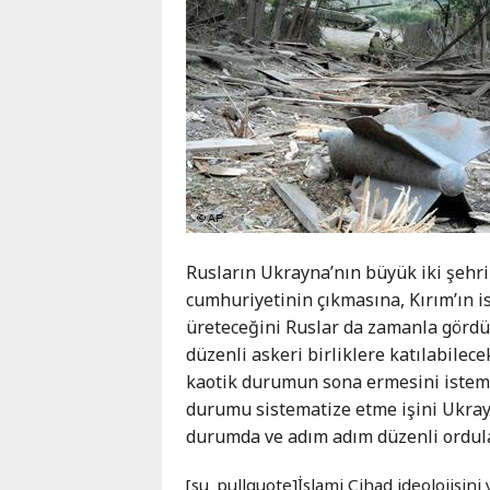
Rusların Ukrayna’nın büyük iki şehri
cumhuriyetinin çıkmasına, Kırım’ın i
üreteceğini Ruslar da zamanla gördü.
düzenli askeri birliklere katılabilecek
kaotik durumun sona ermesini istemeye
durumu sistematize etme işini Ukray
durumda ve adım adım düzenli ordular
[su_pullquote]İslami Cihad ideolojisin