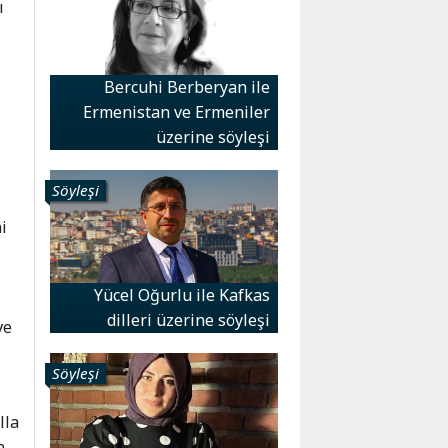
ı
Bercuhi Berberyan ile
Ermenistan ve Ermeniler
üzerine söyleşi
Söyleşi
i
.
Yücel Oğurlu ile Kafkas
z
dilleri üzerine söyleşi
ve
Söyleşi
lla
n