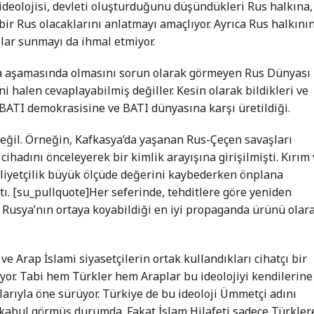
 ideolojisi, devleti oluşturduğunu düşündükleri Rus halkına,
bir Rus olacaklarını anlatmayı amaçlıyor. Ayrıca Rus halkını
llar sunmayı da ihmal etmiyor.
ma aşamasında olmasını sorun olarak görmeyen Rus Dünyası
ni halen cevaplayabilmiş değiller. Kesin olarak bildikleri ve
n BATI demokrasisine ve BATI dünyasına karşı üretildiği.
 değil. Örneğin, Kafkasya’da yaşanan Rus-Çeçen savaşları
cihadını önceleyerek bir kimlik arayışına girişilmişti. Kırım
lliyetçilik büyük ölçüde değerini kaybederken önplana
tı. [su_pullquote]Her seferinde, tehditlere göre yeniden
 Rusya’nın ortaya koyabildiği en iyi propaganda ürünü olar
 ve Arap İslami siyasetçilerin ortak kullandıkları cihatçı bir
or. Tabi hem Türkler hem Araplar bu ideolojiyi kendilerine
rıyla öne sürüyor. Türkiye de bu ideoloji Ümmetçi adını
 kabul görmüş durumda. Fakat İslam Hilafeti sadece Türkler