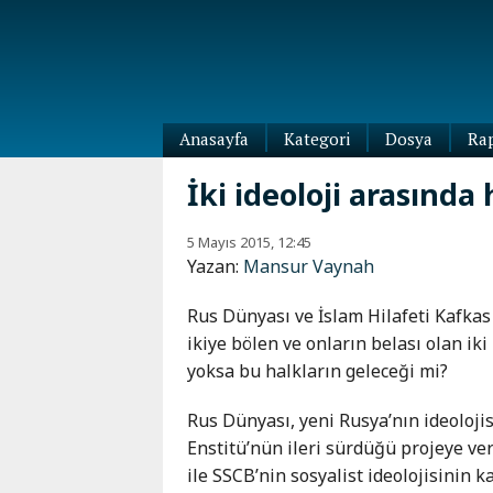
Anasayfa
Kategori
Dosya
Ra
Diaspora
İki ideoloji arasında
Dünya
Kafkasya
5 Mayıs 2015, 12:45
Abhazya
Kafkas-
Yazan:
Mansur Vaynah
Ötesi
Adıgey
Azerbaycan
Çeçenya
Rus Dünyası ve İslam Hilafeti Kafkas
Ermenistan
ikiye bölen ve onların belası olan iki 
Dağıstan
Gürcistan
yoksa bu halkların geleceği mi?
Güney
Osetya
Rus Dünyası, yeni Rusya’nın ideoloji
İnguşetya
Enstitü’nün ileri sürdüğü projeye ver
Kabardey-
ile SSCB’nin sosyalist ideolojisinin 
Balkar