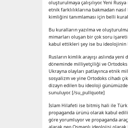
oluşturulmaya çalışılıyor. Yeni Rusya
Karaçay-
etnik farklılıklarına bakmadan nasıl 
Çerkes
kimliğini tanımlaması için belli kura
Krasnodar
Kray
Bu kuralların yazılma ve oluşturul
Kuzey
mimarları oluşan bir çok soru işareti
Osetya
kabul ettikleri şey ise bu ideolojini
Stavropol
Kray
Rusların kimlik arayışı aslında yeni
döneminde milliyetçiliği ve Ortodoks 
Ukrayna olayları patlayınca etnik mi
sosyalizm ve yine Ortodoks cihadı çık
dizayn edilen bu ideoloji günümüzde
sunuluyor. [/su_pullquote]
İslam Hilafeti ise bitmiş hali ile Türk
propaganda ürünü olarak kabul ediliy
göre yorumluyor ve propaganda araçla
alarak neo Osmanlı ideolojisi olarak