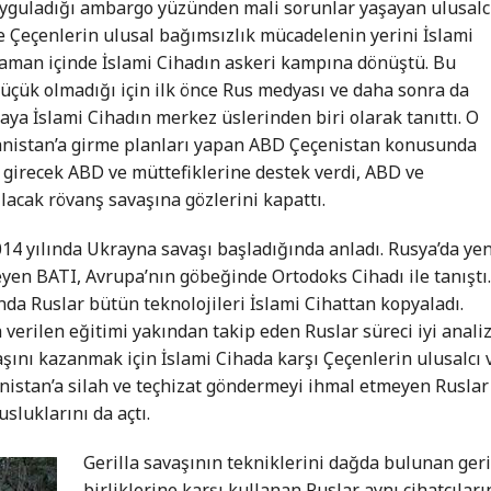
 uyguladığı ambargo yüzünden mali sorunlar yaşayan ulusalc
e Çeçenlerin ulusal bağımsızlık mücadelenin yerini İslami
e zaman içinde İslami Cihadın askeri kampına dönüştü. Bu
üçük olmadığı için ilk önce Rus medyası ve daha sonra da
ya İslami Cihadın merkez üslerinden biri olarak tanıttı. O
anistan’a girme planları yapan ABD Çeçenistan konusunda
a girecek ABD ve müttefiklerine destek verdi, ABD ve
ılacak rövanş savaşına gözlerini kapattı.
14 yılında Ukrayna savaşı başladığında anladı. Rusya’da yen
yen BATI, Avrupa’nın göbeğinde Ortodoks Cihadı ile tanıştı
da Ruslar bütün teknolojileri İslami Cihattan kopyaladı.
verilen eğitimi yakından takip eden Ruslar süreci iyi anali
aşını kazanmak için İslami Cihada karşı Çeçenlerin ulusalcı 
nistan’a silah ve teçhizat göndermeyi ihmal etmeyen Ruslar
sluklarını da açtı.
Gerilla savaşının tekniklerini dağda bulunan geri
birliklerine karşı kullanan Ruslar aynı cihatçıları