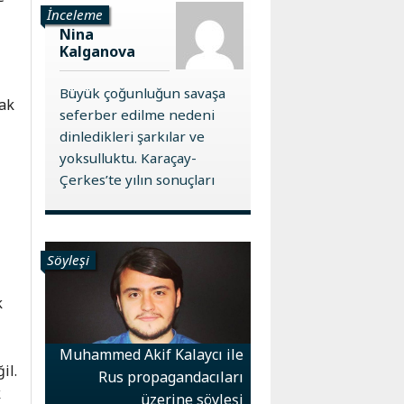
İnceleme
Nina
Kalganova
Büyük çoğunluğun savaşa
rak
seferber edilme nedeni
dinledikleri şarkılar ve
yoksulluktu. Karaçay-
Çerkes’te yılın sonuçları
Söyleşi
k
Muhammed Akif Kalaycı ile
il.
Rus propagandacıları
k
üzerine söyleşi