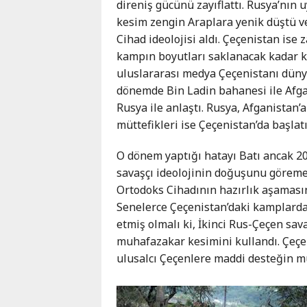
direniş gücünü zayıflattı. Rusya’nın
kesim zengin Araplara yenik düştü v
Cihad ideolojisi aldı. Çeçenistan is
kampın boyutları saklanacak kadar k
uluslararası medya Çeçenistanı dünya
dönemde Bin Ladin bahanesi ile Afg
Rusya ile anlaştı. Rusya, Afganistan’
müttefikleri ise Çeçenistan’da başlat
O dönem yaptığı hatayı Batı ancak 20
savaşçı ideolojinin doğuşunu göreme
Ortodoks Cihadının hazırlık aşamasın
Senelerce Çeçenistan’daki kamplarda 
etmiş olmalı ki, İkinci Rus-Çeçen sav
muhafazakar kesimini kullandı. Çeçe
ulusalcı Çeçenlere maddi desteğin mu