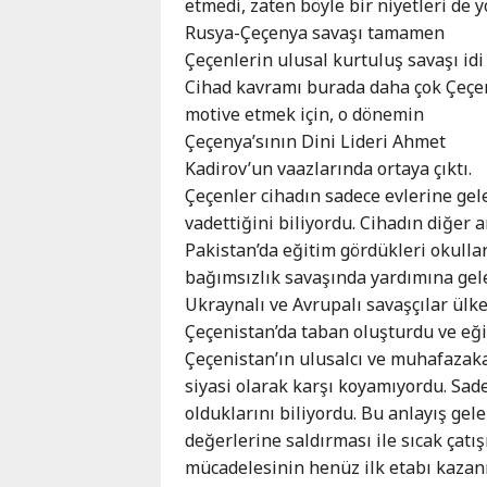
etmedi, zaten böyle bir niyetleri de y
Rusya-Çeçenya savaşı tamamen
Çeçenlerin ulusal kurtuluş savaşı idi
Cihad kavramı burada daha çok Çeçe
motive etmek için, o dönemin
Çeçenya’sının Dini Lideri Ahmet
Kadirov’un vaazlarında ortaya çıktı.
Çeçenler cihadın sadece evlerine gel
vadettiğini biliyordu. Cihadın diğer
Pakistan’da eğitim gördükleri okulla
bağımsızlık savaşında yardımına gele
Ukraynalı ve Avrupalı savaşçılar ülk
Çeçenistan’da taban oluşturdu ve eği
Çeçenistan’ın ulusalcı ve muhafazak
siyasi olarak karşı koyamıyordu. Sad
olduklarını biliyordu. Bu anlayış gele
değerlerine saldırması ile sıcak çatı
mücadelesinin henüz ilk etabı kazanı