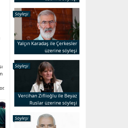
Söyleşi
u
Yalçın Karadaş ile Çerkesler
üzerine söyleşi
Söyleşi
sı
en
or.
Vercihan Ziflioğlu ile Beyaz
Ruslar üzerine söyleşi
Söyleşi