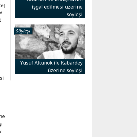
te]
işgal edilmesi üzerine
v
söyleşi
t
Söyleşi
Yusuf Altunok ile Kabardey
üzerine söyleşi
si
ene
ş
k