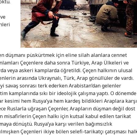
oktu.
 ve
nleri
en düşmanı püskürtmek için eline silah alanlara cennet
 anlamları Çeçenlere daha sonra Türkiye, Arap Ülkeleri ve
rda veya askeri kamplarda öğretildi. Çeçen halkının ulusal
nlerin arasında Ukraynalı, Türk, Arap gönüllüler de vardı.
eyi savaş sonrası terk ederken Arabistan’dan gelenler
tim kamplarında sıkı bir ideolojik çalışma yaptı. O dönemde
ar kesimi hem Rusya’ya hem kardeş bildikleri Araplara karş
ece Ruslarla uğraşan Çeçenler, Arapların düşman değil dost
n misafirlerin Çeçen halkı için kutsal kabul edilen tarikat
şmaya dönüştü. Rusya’ya karşı verilen bağımsızlık
lmışken Çeçenleri ikiye bölen selefi-tarikatçı çatışması hal