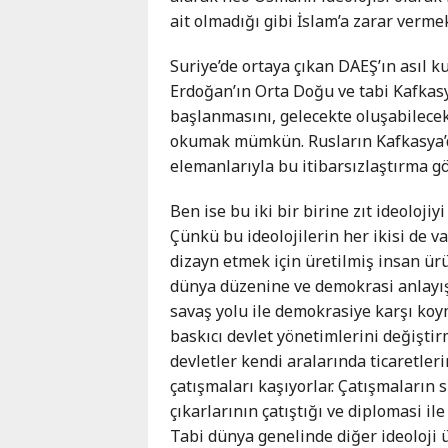
ait olmadığı gibi İslam’a zarar vermek
Suriye’de ortaya çıkan DAEŞ’ın asıl k
Erdoğan’ın Orta Doğu ve tabi Kafkas
başlanmasını, gelecekte oluşabilecek
okumak mümkün. Rusların Kafkasya’da,
elemanlarıyla bu itibarsızlaştırma gör
Ben ise bu iki bir birine zıt ideoloji
Çünkü bu ideolojilerin her ikisi de 
dizayn etmek için üretilmiş insan ürü
dünya düzenine ve demokrasi anlayışın
savaş yolu ile demokrasiye karşı koy
baskıcı devlet yönetimlerini değiştirm
devletler kendi aralarında ticaretle
çatışmaları kaşıyorlar. Çatışmaların 
çıkarlarının çatıştığı ve diplomasi
Tabi dünya genelinde diğer ideoloji