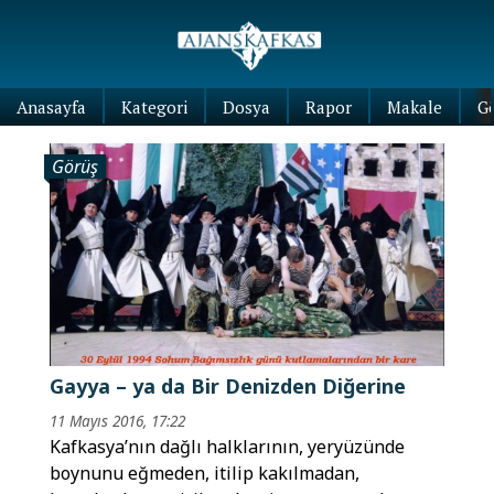
Anasayfa
Kategori
Dosya
Rapor
Makale
G
Görüş
Gayya – ya da Bir Denizden Diğerine
11 Mayıs 2016, 17:22
Kafkasya’nın dağlı halklarının, yeryüzünde
boynunu eğmeden, itilip kakılmadan,