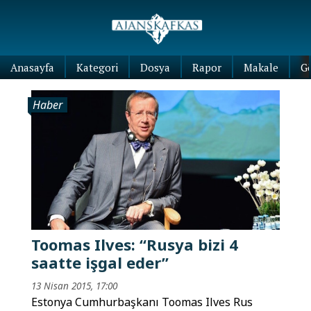
Anasayfa
Kategori
Dosya
Rapor
Makale
G
Haber
Toomas Ilves: “Rusya bizi 4
saatte işgal eder”
13 Nisan 2015, 17:00
Estonya Cumhurbaşkanı Toomas Ilves Rus